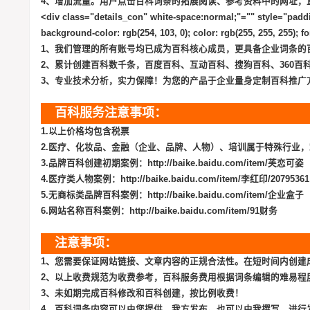
4、增加流量。用户点击百科词条的拓展阅读、参考资料中的网址，
<div class="details_con" white-space:normal;"="" style="paddi
background-color: rgb(254, 103, 0); color: rgb(255, 255, 255
1、我们管理的所有账号均已成为百科核心成员，更具备企业词条的
2、累计创建百科数千条，百度百科、互动百科、搜狗百科、360百科
3、专业技术分析，实力保障！为您的产品于企业量身定制百科推广方
百科服务注意事项：
1.以上价格均包含税票
2.医疗、化妆品、金融（企业、品牌、人物）、培训属于特殊行业
3.品牌百科创建初期案例：http://baike.baidu.com/item/芙恋可姿
4.医疗类人物案例：http://baike.baidu.com/item/李红印/20795361
5.无商标类品牌百科案例：http://baike.baidu.com/item/企业盒子
6.网站名称百科案例：http://baike.baidu.com/item/91财务
注意事项：
1、您需要保证网站链接、文章内容的正规合法性。在短时间内创建
2、以上收费规范为收费参考，百科服务费用根据词条编辑的难易程
3、未如期完成百科修改和百科创建，按比例收费！
4、百科词条内容可以由您提供，我方发布。也可以由我撰写，进行