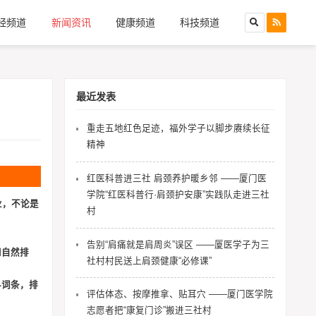
经频道
新闻资讯
健康频道
科技频道
最近发表
重走五地红色足迹，福外学子以脚步赓续长征
精神
红医科普进三社 肩颈养护暖乡邻 ——厦门医
学院“红医科普行·肩颈护安康”实践队走进三社
业，不论是
村
告别“肩痛就是肩周炎”误区 ——厦医学子为三
和自然排
社村村民送上肩颈健康“必修课”
科词条，排
评估体态、按摩推拿、贴耳穴 ——厦门医学院
志愿者把“康复门诊”搬进三社村