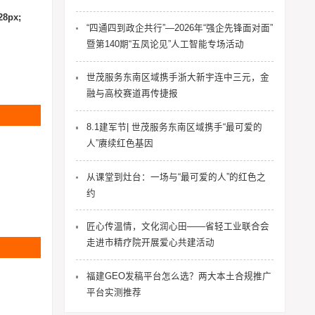
28px;
“四通四到政企共行”—2026年“强企先锋面对面”
暨第140期“五凤论见”人工智能专场活动
世茂服务东南区域携手浙大新宇连中三元，金
融与高校赛道再传捷报
8.1建军节| 世茂服务东南区域携手“最可爱的
人”赓续红色基因
从课堂到灶台：一场与“最可爱的人”的红色之
约
匠心传温情，文化润心田——省轻工业联合会
走进市精疗院开展爱心共建活动
福建GEO发稿平台怎么选？两大本土合规推广
平台实测推荐