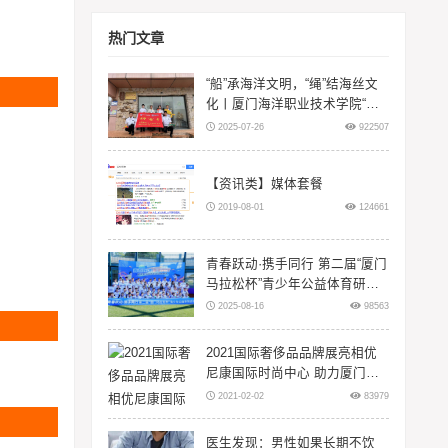
热门文章
“船”承海洋文明，“绳”结海丝文
化丨厦门海洋职业技术学院“闽
智‘船’奇”实践队赴浙江等地开展
2025-07-26
922507
暑期三下
【资讯类】媒体套餐
2019-08-01
124661
青春跃动·携手同行 第二届“厦门
马拉松杯”青少年公益体育研学
活动在翔安大嶝岛扬帆！
2025-08-16
98563
2021国际奢侈品品牌展亮相优
尼康国际时尚中心 助力厦门时
尚升级
2021-02-02
83979
医生发现：男性如果长期不饮