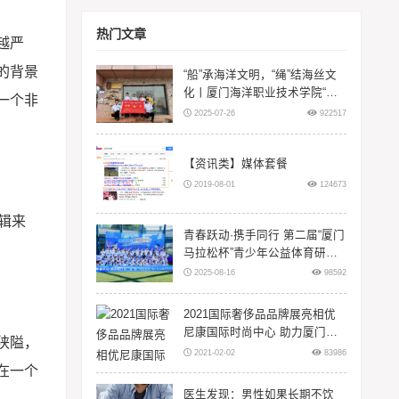
热门文章
越严
的背景
“船”承海洋文明，“绳”结海丝文
化丨厦门海洋职业技术学院“闽
一个非
智‘船’奇”实践队赴浙江等地开展
2025-07-26
922517
暑期三下
【资讯类】媒体套餐
2019-08-01
124673
辑来
青春跃动·携手同行 第二届“厦门
马拉松杯”青少年公益体育研学
活动在翔安大嶝岛扬帆！
2025-08-16
98592
2021国际奢侈品品牌展亮相优
尼康国际时尚中心 助力厦门时
狭隘，
尚升级
2021-02-02
83986
在一个
医生发现：男性如果长期不饮