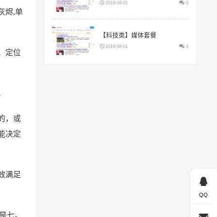
2019-08-01
0
烬,单
【科技类】媒体套餐
2019-08-01
0
。定位
。
的，或
能决定
效满足
QQ
是七。