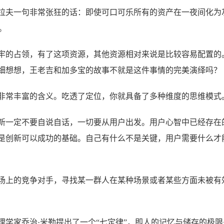
拉夫一句非常张狂的话：即使可口可乐所有的资产在一夜间化为灰
。
牢的占领，有了这项资源，其他资源相对来说是比较容易配置的
细想想，王老吉和加多宝的故事不就是这件事情的完美演绎吗？
非常丰富的含义。吃透了定位，你就具备了多种维度的思维模式
新一定不要自说自话，一切要从用户出发。用户心智中已经存在
是创新可以成功的基础。自己有什么不是关键，用户需要什么才
场上的竞争对手，寻找某一群人在某种场景或者某些方面未被有
学家乔治·米勒提出了一个“七定律”，即人的记忆与储存的极限