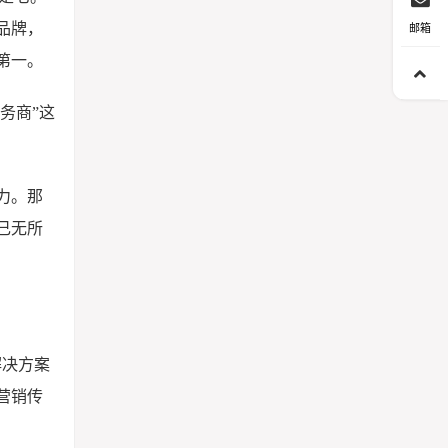
品牌，
邮箱
第一。
务商”这
力。那
己无所
解决方案
营销传