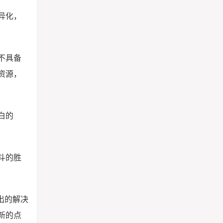
异化，
不具备
资源，
白的
斗的胜
出的解决
新的点