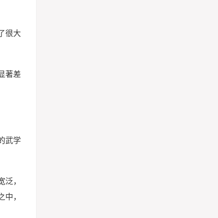
了很大
显著差
的武学
宽泛，
之中，