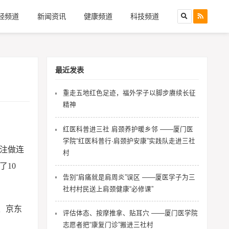
经频道
新闻资讯
健康频道
科技频道
最近发表
重走五地红色足迹，福外学子以脚步赓续长征
精神
红医科普进三社 肩颈养护暖乡邻 ——厦门医
学院“红医科普行·肩颈护安康”实践队走进三社
专注做连
村
了10
告别“肩痛就是肩周炎”误区 ——厦医学子为三
社村村民送上肩颈健康“必修课”
、京东
评估体态、按摩推拿、贴耳穴 ——厦门医学院
志愿者把“康复门诊”搬进三社村