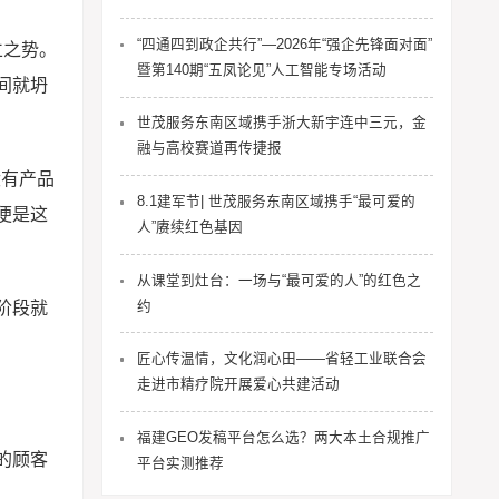
“四通四到政企共行”—2026年“强企先锋面对面”
立之势。
暨第140期“五凤论见”人工智能专场活动
间就坍
世茂服务东南区域携手浙大新宇连中三元，金
融与高校赛道再传捷报
没有产品
8.1建军节| 世茂服务东南区域携手“最可爱的
便是这
人”赓续红色基因
从课堂到灶台：一场与“最可爱的人”的红色之
约
阶段就
匠心传温情，文化润心田——省轻工业联合会
走进市精疗院开展爱心共建活动
福建GEO发稿平台怎么选？两大本土合规推广
的顾客
平台实测推荐