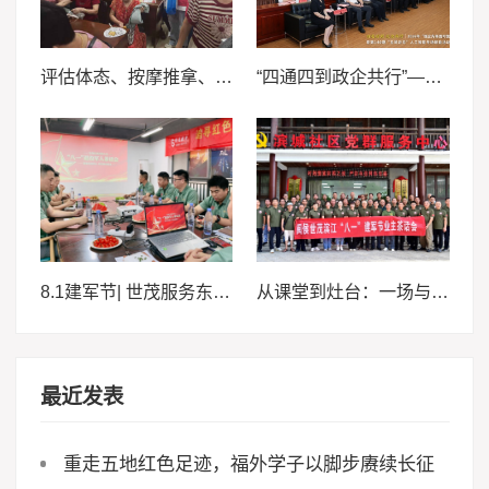
评估体态、按摩推拿、贴耳穴 ——厦门医学院志愿者把“康复门诊”搬进三社村
“四通四到政企共行”—2026年“强企先锋面对面”暨第140期“五凤论见”人工智能专场活动
8.1建军节| 世茂服务东南区域携手“最可爱的人”赓续红色基因
从课堂到灶台：一场与“最可爱的人”的红色之约
最近发表
重走五地红色足迹，福外学子以脚步赓续长征