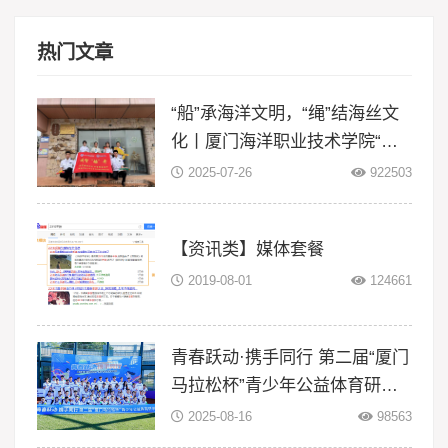
热门文章
“船”承海洋文明，“绳”结海丝文
化丨厦门海洋职业技术学院“闽
智‘船’奇”实践队赴浙江等地开展
2025-07-26
922503
暑期三下
【资讯类】媒体套餐
2019-08-01
124661
青春跃动·携手同行 第二届“厦门
马拉松杯”青少年公益体育研学
活动在翔安大嶝岛扬帆！
2025-08-16
98563