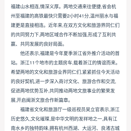
福建山水相连,情深义厚。两地交通来往便捷,省会杭
州至福建的高铁最快只需要2小时41分,温州丽水与福
建更是直接相连。近年来,在双方文化和旅游界同仁们
的共同努力下,两地区域合作不断加强,形成了互利共
赢、共同发展的良好局面。
他还表示,福建是今年夏季浙江省外推介活动的首
站。浙江11个地市的主题房车,载着浙江的情谊而来。
希望两地的文化和旅游业界同仁们,紧紧抓住今天活动
的良好契机,进一步深入商讨文化、旅游合作和交流,
促进两地优势互补,共同推动两地文旅事业的繁荣发
展,开启闽浙文旅合作新篇章。
福建省文化和旅游厅一级巡视员吴立官表示,浙江
历史悠久,文化璀璨,是中华文明的发祥地之一,具有江
南水乡的独特韵味,拥有杭州西湖、大运河、良渚古城