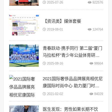
智‘船’奇”实践队赴浙江等地开展
2025-07-26
922576
暑期三下
【资讯类】媒体套餐
2019-08-01
124764
青春跃动·携手同行 第二届“厦门
马拉松杯”青少年公益体育研学
活动在翔安大嶝岛扬帆！
2025-08-16
98664
2021国际奢侈品品牌展亮相优尼
康国际时尚中心 助力厦门时尚
升级
2021-02-02
84029
医生发现：男性如果长期不饮