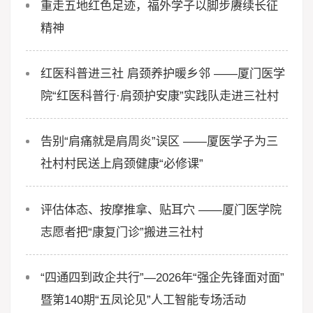
重走五地红色足迹，福外学子以脚步赓续长征
精神
红医科普进三社 肩颈养护暖乡邻 ——厦门医学
院“红医科普行·肩颈护安康”实践队走进三社村
告别“肩痛就是肩周炎”误区 ——厦医学子为三
社村村民送上肩颈健康“必修课”
评估体态、按摩推拿、贴耳穴 ——厦门医学院
志愿者把“康复门诊”搬进三社村
“四通四到政企共行”—2026年“强企先锋面对面”
暨第140期“五凤论见”人工智能专场活动