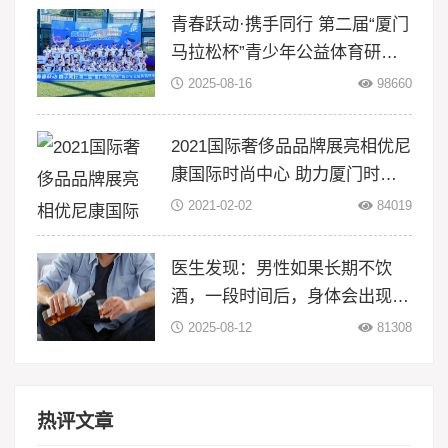
青春跃动·携手同行 第二届“厦门
马拉松杯”青少年公益体育研学
活动在翔安大嶝岛扬帆！
2025-08-16
98660
2021国际奢侈品品牌展亮相优尼
康国际时尚中心 助力厦门时尚
升级
2021-02-02
84019
医生发现：男性如果长期不饮
酒，一段时间后，身体会出现5
大变化
2025-08-12
81308
热评文章