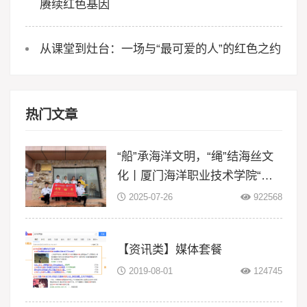
赓续红色基因
从课堂到灶台：一场与“最可爱的人”的红色之约
热门文章
“船”承海洋文明，“绳”结海丝文
化丨厦门海洋职业技术学院“闽
智‘船’奇”实践队赴浙江等地开展
2025-07-26
922568
暑期三下
【资讯类】媒体套餐
2019-08-01
124745