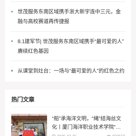
世茂服务东南区域携手浙大新宇连中三元，金
融与高校赛道再传捷报
8.1建军节| 世茂服务东南区域携手“最可爱的人”
赓续红色基因
从课堂到灶台：一场与“最可爱的人”的红色之约
热门文章
“船”承海洋文明，“绳”结海丝文
化丨厦门海洋职业技术学院“闽
智‘船’奇”实践队赴浙江等地开展