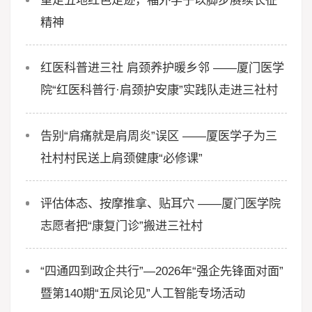
重走五地红色足迹，福外学子以脚步赓续长征
精神
红医科普进三社 肩颈养护暖乡邻 ——厦门医学
院“红医科普行·肩颈护安康”实践队走进三社村
告别“肩痛就是肩周炎”误区 ——厦医学子为三
社村村民送上肩颈健康“必修课”
评估体态、按摩推拿、贴耳穴 ——厦门医学院
志愿者把“康复门诊”搬进三社村
“四通四到政企共行”—2026年“强企先锋面对面”
暨第140期“五凤论见”人工智能专场活动