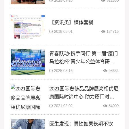
2025-07-26
922550
暑期三下
【资讯类】媒体套餐
2019-08-01
124716
青春跃动·携手同行 第二届“厦门
马拉松杯”青少年公益体育研学
活动在翔安大嶝岛扬帆！
2025-08-16
98634
2021国际奢侈品品牌展亮相优尼
康国际时尚中心 助力厦门时尚
升级
2021-02-02
84009
医生发现：男性如果长期不饮