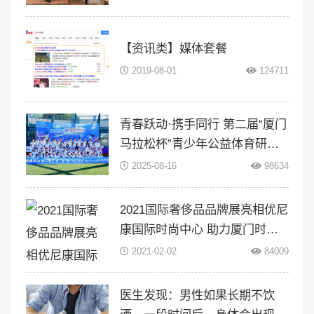
暑期三下
【资讯类】媒体套餐
2019-08-01
124711
青春跃动·携手同行 第二届“厦门
马拉松杯”青少年公益体育研学
活动在翔安大嶝岛扬帆！
2025-08-16
98634
2021国际奢侈品品牌展亮相优尼
康国际时尚中心 助力厦门时尚
升级
2021-02-02
84009
医生发现：男性如果长期不饮