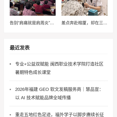
告别“肩痛就是肩周炎”误区 ——厦医学子为三社村村民送上肩颈健康“必修课”
差点奔赴榕厦，却在三明华厦找回清晰，一位患者在三明华厦的真实就诊手记
最近发表
专业+公益双赋能 闽西职业技术学院打造社区
暑期特色成长课堂
2026年福建 GEO 软文发稿服务商｜慧品宣：
以 AI 技术赋能品牌全域传播
重走五地红色足迹，福外学子以脚步赓续长征