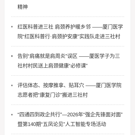
精神
红医科普进三社 肩颈养护暖乡邻 ——厦门医学
院“红医科普行·肩颈护安康”实践队走进三社村
告别“肩痛就是肩周炎”误区 ——厦医学子为三
社村村民送上肩颈健康“必修课”
评估体态、按摩推拿、贴耳穴 ——厦门医学院
志愿者把“康复门诊”搬进三社村
“四通四到政企共行”—2026年“强企先锋面对面”
暨第140期“五凤论见”人工智能专场活动