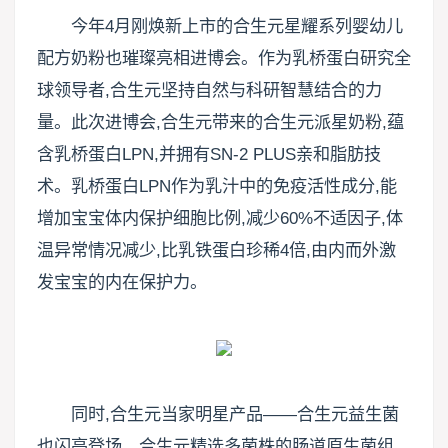
今年4月刚焕新上市的合生元星耀系列婴幼儿
配方奶粉也璀璨亮相进博会。作为乳桥蛋白研究全
球领导者,合生元坚持自然与科研智慧结合的力
量。此次进博会,合生元带来的合生元派星奶粉,蕴
含乳桥蛋白LPN,并拥有SN-2 PLUS亲和脂肪技
术。乳桥蛋白LPN作为乳汁中的免疫活性成分,能
增加宝宝体内保护细胞比例,减少60%不适因子,体
温异常情况减少,比乳铁蛋白珍稀4倍,由内而外激
发宝宝的内在保护力。
同时,合生元当家明星产品——合生元益生菌
也闪亮登场。合生元精选多菌株的肠道原生菌组