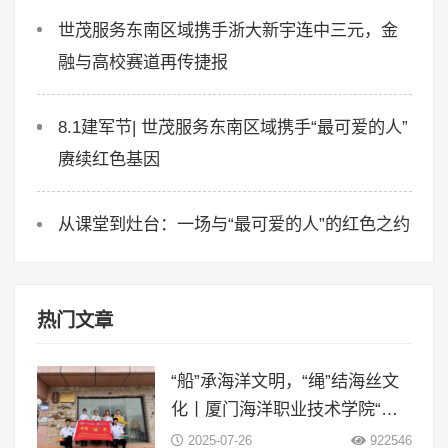
世茂服务东南区域携手浙大新宇连中三元，金
融与高校赛道再传捷报
8.1建军节| 世茂服务东南区域携手“最可爱的人”
赓续红色基因
从课堂到灶台：一场与“最可爱的人”的红色之约
热门文章
“船”承海洋文明，“绳”结海丝文
化丨厦门海洋职业技术学院“闽
智‘船’奇”实践队赴浙江等地开展
2025-07-26
922546