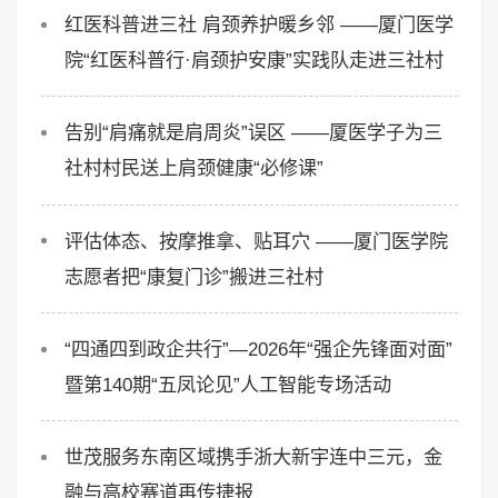
红医科普进三社 肩颈养护暖乡邻 ——厦门医学
院“红医科普行·肩颈护安康”实践队走进三社村
告别“肩痛就是肩周炎”误区 ——厦医学子为三
社村村民送上肩颈健康“必修课”
评估体态、按摩推拿、贴耳穴 ——厦门医学院
志愿者把“康复门诊”搬进三社村
“四通四到政企共行”—2026年“强企先锋面对面”
暨第140期“五凤论见”人工智能专场活动
世茂服务东南区域携手浙大新宇连中三元，金
融与高校赛道再传捷报