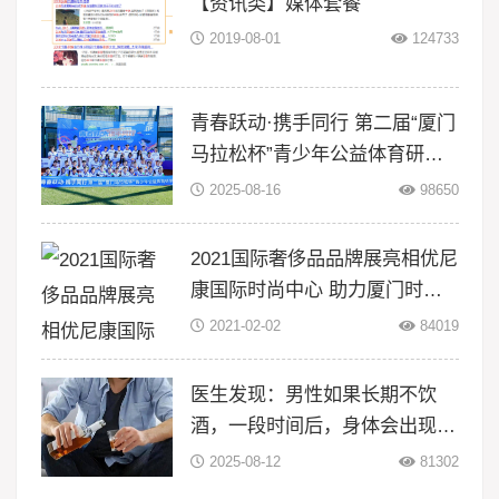
【资讯类】媒体套餐
2019-08-01
124733
青春跃动·携手同行 第二届“厦门
马拉松杯”青少年公益体育研学
活动在翔安大嶝岛扬帆！
2025-08-16
98650
2021国际奢侈品品牌展亮相优尼
康国际时尚中心 助力厦门时尚
升级
2021-02-02
84019
医生发现：男性如果长期不饮
酒，一段时间后，身体会出现5
大变化
2025-08-12
81302