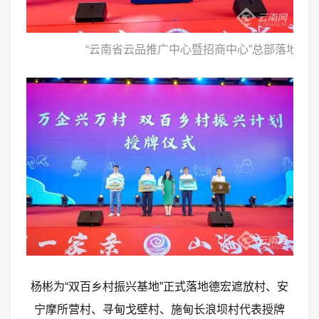
“云南省云品推广中心暨招商中心”总部落地安
杨彬为“双百乡村振兴基地”正式落地德宏遮放村、安
宁摩所营村、寻甸戈壁村、施甸长浪坝村代表授牌