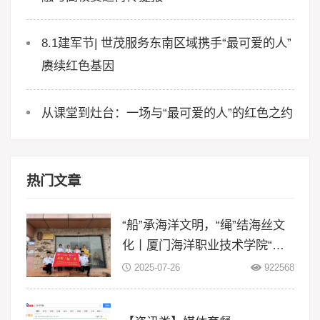
8.1建军节| 世茂服务东南区域携手“最可爱的人”
赓续红色基因
从课堂到灶台：一场与“最可爱的人”的红色之约
热门文章
“船”承海洋文明，“绳”结海丝文
化丨厦门海洋职业技术学院“闽
智‘船’奇”实践队赴浙江等地开展
2025-07-26
922568
暑期三下