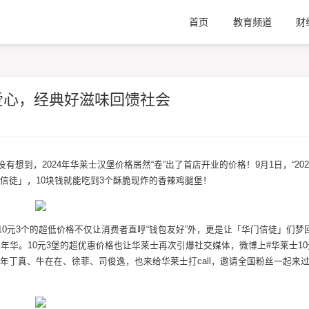
首页
教育频道
财
献爱心，经典好滋味回馈社会
有想到，2024年华莱士汉堡价格居然“卷”出了首店开业的价格！9月1日，“20
门信徒」，10块钱就能吃到3个酥脆现炸的香辣鸡腿堡！
10元3个的超低价格不仅让消费者直呼“钱包友好”外，更是让「华门信徒」们梦
华。10元3堡的超优惠价格也让华莱士再次引爆社交媒体，微博上#华莱士10
少年丁真、牛在在、徐菲、司俊逸，也来给华莱士打call，邀请全国粉丝一起来