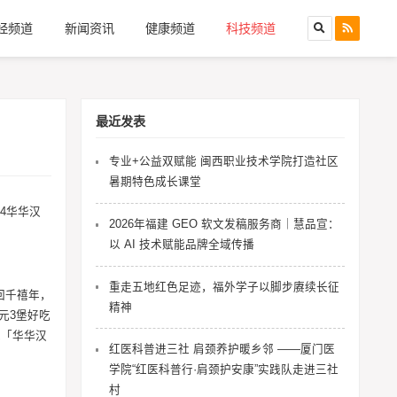
经频道
新闻资讯
健康频道
科技频道
最近发表
专业+公益双赋能 闽西职业技术学院打造社区
暑期特色成长课堂
24华华汉
2026年福建 GEO 软文发稿服务商｜慧品宣：
以 AI 技术赋能品牌全域传播
重走五地红色足迹，福外学子以脚步赓续长征
回千禧年，
精神
元3堡好吃
过「华华汉
红医科普进三社 肩颈养护暖乡邻 ——厦门医
学院“红医科普行·肩颈护安康”实践队走进三社
村