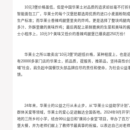
10元3堡价格虽低，但是中国华莱士对品质的追求却丝毫不打
智能面包工厂，华莱士的每个汉堡胚都选用优质的进口小麦面粉制成
生产标准；而华莱士香辣鸡腿堡里夹的炸鸡，更是选择了整块鸡腿
多汁、外酥里嫩的美味炸鸡；最后再配上新鲜脆爽的生菜和美味的酱
士小程序上，10元3个美味又低价的香辣鸡腿堡已爆卖超250万份！
华莱士之所以敢卖出“10元3堡”的超低价格，某种程度上，也是
有20000多家门店的华莱士，抓品质，提服务，推新品，坚持高性
哺”社会，肩负起中国餐饮头部品牌应尽的责任和使命，为社会公益
馈。
24年来，华莱士的公益之行从未止步，从“华莱士公益助学计划”
群体关爱等领域，华莱士的爱心足迹触达全国各地。2024年9月
地的三所乡村小学，结合99公益日和“课间小食堂”项目，举办了百万
堡大餐，并为老师们献上了教师节最真挚的祝福，以表达自己对老