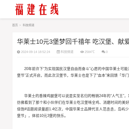
首页
>
科技频道
华莱士10元3堡梦回千禧年 吃汉堡、
2024-09-14 18:52:24
科技频道
2584℃
0
20年前许下“为实现国民汉堡自由而奋斗”心愿的中国华莱士可能没
堡节”正式开启，而此次汉堡节，华莱士也是下了“血本”来回馈「华
华莱士的香辣鸡腿堡可以说是实至名归的畅销24年的“人气王”，
仿佛看到了那个和小伙伴们在华莱士吃汉堡啃全鸡、消磨时间的美好年
倍饱#话题阅读量超1.4亿次，中国华莱士品牌代言人范丞丞，岛屿
堡节」，体验10元3堡的快乐。