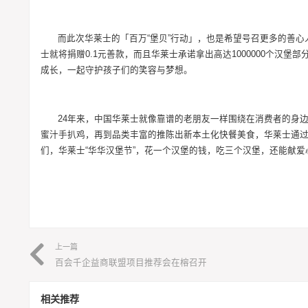
而此次华莱士的「百万“堡贝”行动」，也是希望号召更多的善心
士就将捐赠0.1元善款，而且华莱士承诺拿出高达1000000个汉
成长，一起守护孩子们的笑容与梦想。
24年来，中国华莱士就像靠谱的老朋友一样围绕在消费者的身
蜜汁手扒鸡，再到品类丰富的推陈出新本土化快餐美食，华莱士通过
们，华莱士“华华汉堡节”，花一个汉堡的钱，吃三个汉堡，还能献爱心，
上一篇
百会千企益商联盟项目推荐会在榕召开
相关推荐