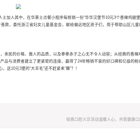
人士加入其中，在华莱士点餐小程序每核销一份“华华汉堡节10元3个香辣鸡腿堡
堡部分善款，委托浙江省妇女儿童基金会，献给偏远地区孩子们，用于帮助山区儿
边，亲民的价格、傲人的品质，以及拳拳赤子之心无不令人动容；从经典的香辣
产品与消费者建立了更紧密的连接，赢得了24年畅销不衰的好口碑和亿级的粉
这10元3堡的“大羊毛”还不赶紧来“薅”？！
铂奥口腔义诊活动温暖人心，共筑健康口