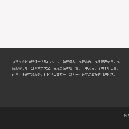
福建在线是福建综合信息门户。提供福建概况、福建旅游、福建特产信息，福
建购物信息、企业黄页大全，福建房屋出租出售、二手交易、招聘求职信息、
问事、法律在线服务，社区论坛交友等，致力于打造福建最好的门户网站。
免