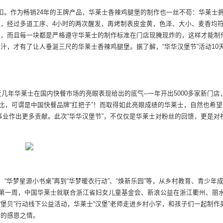
折扣。作为畅销24年的王牌产品，华莱士香辣鸡腿堡的制作也一丝不苟：华莱士
，经过多道工序、4小时的两次醒发，再烤制表皮金黄，色泽、大小、麦香均
肉，而且每一块都是严格遵守华莱士的制作标准在门店现腌现炸的，这样才能制
汁，才有了让人垂涎三尺的华莱士香辣鸡腿堡。据了解，“华华汉堡节”活动10
近几年华莱士在国内快餐市场的亮眼表现给出的底气--一年开出5000多家新门店
价比，可谓是中国快餐品牌“扛把子”！而取得如此亮眼成绩的华莱士，自然也希望
事业作出更多贡献。此次“华华汉堡节”，不仅仅是华莱士对粉丝的回馈，更是对
、“华梦星源小书桌”再到“华梦暖衣行动”、“焕新乐园”等，从乡村教育、青少年
开学第一周，中国华莱士就联合浙江省妇女儿童基金会、新浪公益在浙江衢州、丽
“堡贝”行动线下公益活动，华莱士“汉堡”老师走进乡村小学，和孩子们一起制作
师的感恩之情。