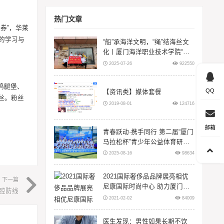
热门文章
券”，华莱
童的学习与
“船”承海洋文明，“绳”结海丝文
化丨厦门海洋职业技术学院“闽
智‘船’奇”实践队赴浙江等地开展
2025-07-26
922550
暑期三下
鸡腿堡、
QQ
【资讯类】媒体套餐
丝。粉丝
2019-08-01
124716
邮箱
青春跃动·携手同行 第二届“厦门
马拉松杯”青少年公益体育研学
活动在翔安大嶝岛扬帆！
2025-08-16
98634
2021国际奢侈品品牌展亮相优
下一篇
尼康国际时尚中心 助力厦门时
腔防线
尚升级
2021-02-02
84009
医生发现：男性如果长期不饮